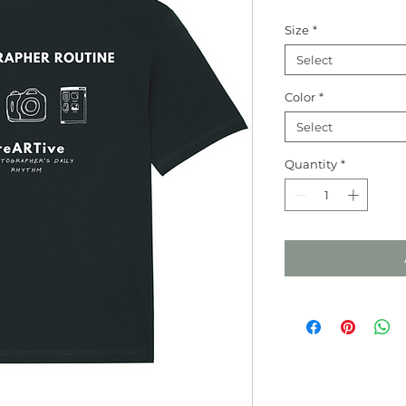
Size
*
Select
Color
*
Select
Quantity
*