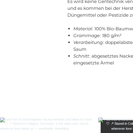
Es wird keine Gentechnik ve
und es kommen bei der Herst
Düngemittel oder Pestizide z
Material
: 100% Bio-Baumw
Grammage
: 180 g/m²
Verarbeitung
: doppelabs
Saum
Schnitt
: abgesetztes Nacke
eingesetzte Ärmel