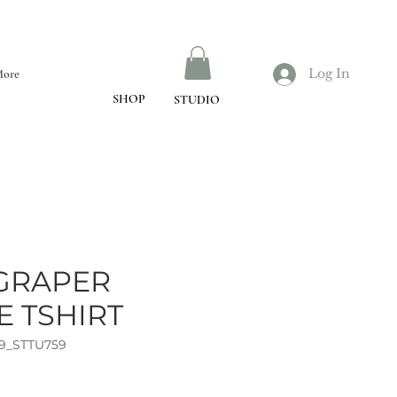
Log In
ore
SHOP
STUDIO
GRAPER
E TSHIRT
9_STTU759
ce