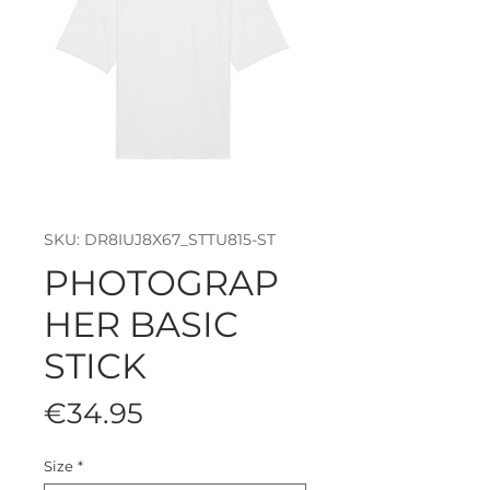
SKU: DR8IUJ8X67_STTU815-ST
PHOTOGRAP
HER BASIC
STICK
Price
€34.95
Size
*