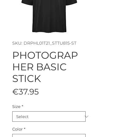
SKU: DRPHL01T21_STTU815-ST
PHOTOGRAP
HER BASIC
STICK
Price
€37.95
Size
*
Color
*