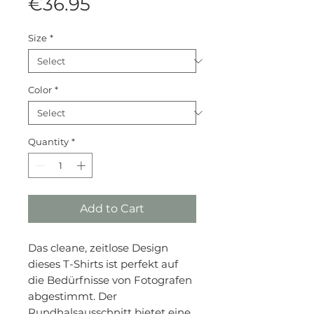
Price
€36.95
Size
*
Color
*
Quantity
*
Add to Cart
Das cleane, zeitlose Design
dieses T-Shirts ist perfekt auf
die Bedürfnisse von Fotografen
abgestimmt. Der
Rundhalsausschnitt bietet eine