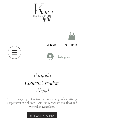
SHOP
STUDIO
Log In
Portfolio
Content Creation
Abend
Kreiere einzigartigen Content mit wahnsinnig tollen Settings,
ausgestattet mit Blumen, Deko und Models im Brautlook und
wertvollen Kontakten.
ZUR ANMELDUNG