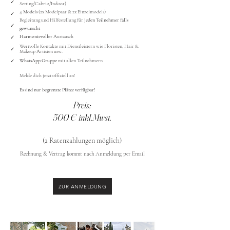
✓
Setting/Cabrio/Indoor)
4
Models
(2x Modelpaar & 2x Einzelmodels)
✓
Begleitung und Hilfestellung für
jeden Teilnehmer falls
✓
gewünscht
Harmonievoller
Austausch
✓
Wertvolle Kontakte mit Dienstleistern wie Floristen, Hair &
✓
Makeup Artisten usw.
✓
WhatsApp Gruppe
mit allen Teilnehmern
Melde dich jetzt offiziell an!
Es sind nur begrenzte Plätze verfügbar!
Preis:
500 € inkl.Mwst.
(2 Ratenzahlungen möglich)
Rechnung & Vertrag kommt nach Anmeldung per Email
ZUR ANMELDUNG