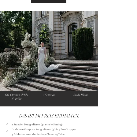
06. Oktober 2024
4 Settings
Stella Rheni
17 - 19 Uhr
DAS IST IM PREIS ENTHALTEN:
✓
2 Stunden Fotografieren (30 min je Setting)
In
kleinen
Gruppen fotografieren (3 bis 4 Pro Gruppe)
✓
4
Exklusive luxeriöse
Settings (Trauung/Table